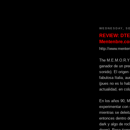
WEDNESDAY, SE
REVIEW: DTEC
Mentenbre.co
http://www.menten
The M.E.M.O.R.Y L
ganador de un pre
sonido). El origen
fabulosa Italia, 
(pues no es lo hab
actualidad, en co
En los años 90, M
experimentar con 
mientras se delei
entonces dentro de
dark y algo de roc
doom). Poco tiemp