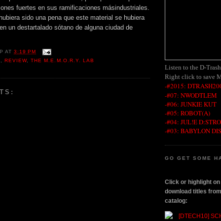
nes fuertes en sus ramificaciones másindustriales.
hubiera sido una pena que este material se hubiera
en un destartalado sótano de alguna ciudad de
P
AT
3:19 PM
8
,
REVIEW
,
THE M.E.M.O.R.Y. LAB
Listen to the D-Tras
Right click to save 
-#2015: DTRASH200
TS:
-#07: NWODTLEM
-#06: JUNKIE KUT
-#05: ROBOT(A)
-#04: JUL!E D:STR
-#03: BABYLON DI
GO GET SOME H
Click or highlight o
download titles fr
catalog: