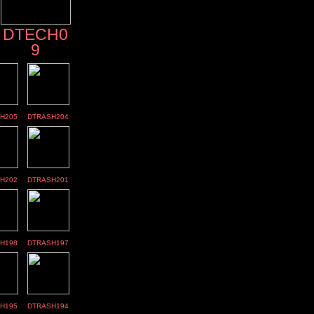
DTECH0
9
H205
DTRASH204
H202
DTRASH201
H198
DTRASH197
H195
DTRASH194