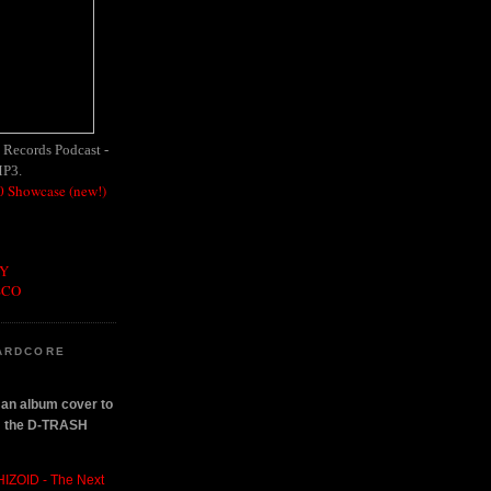
h Records Podcast -
MP3.
 Showcase (new!)
OY
SCO
ARDCORE
n an album cover to
om the D-TRASH