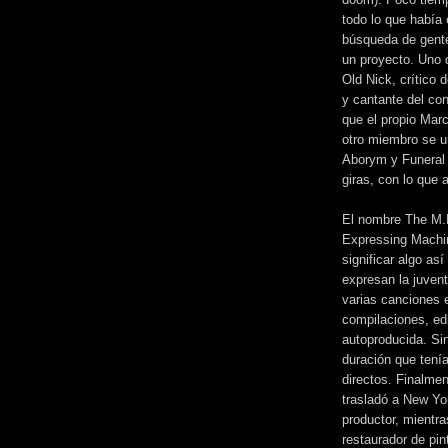
todo lo que había
búsqueda de gente
un proyecto. Uno 
Old Nick, crítico 
y cantante del con
que el propio Marc
otro miembro se u
Aborym y Funeral 
giras, con lo que 
El nombre The M.
Expressing Machin
significar algo a
expresan la juven
varias canciones e
compilaciones, edi
autoproducida. Si
duración que tení
directos. Finalme
trasladó a New Yor
productor, mientra
restaurador de pin