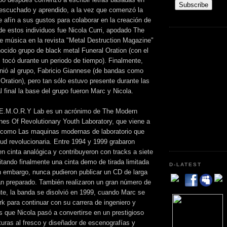
 escuchado y aprendido, a la vez que comenzó la
 afín a sus gustos para colaborar en la creación de
de estos individuos fue Nicola Curri, apodado The
de música en la revista "Metal Destruction Magazine"
ocido grupo de black metal Funeral Oration (con el
 tocó durante un periodo de tiempo). Finalmente,
nió al grupo, Fabricio Giannese (de bandas como
Oration), pero tan sólo estuvo presente durante las
al final la base del grupo fueron Marc y Nicola.
E.M.O.R.Y Lab es un acrónimo de The Modern
es Of Revolutionary Youth Laboratory, que viene a
sí como Las maquinas modernas de laboratorio que
tud revolucionaria. Entre 1994 y 1999 grabaron
n cinta analógica y contribuyeron con tracks a siete
tando finalmente una cinta demo de tirada limitada
D-LATEST
n embargo, nunca pudieron publicar un CD de larga
an preparado. También realizaron un gran número de
nte, la banda se disolvió en 1999, cuando Marc se
k para continuar con su carrera de ingeniero y
s que Nicola pasó a convertirse en un prestigioso
turas al fresco y diseñador de escenografías y