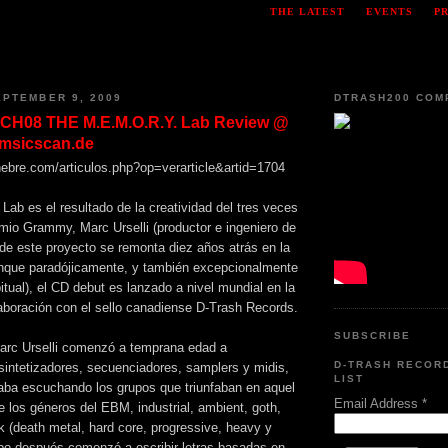
THE LATEST
EVENTS
P
PTEMBER 9, 2009
DTRASH200 COM
H08 THE M.E.M.O.R.Y. Lab Review @
msicscan.de
ebre.com/articulos.php?op=verarticle&artid=1704
ab es el resultado de la creatividad del tres veces
mio Grammy, Marc Urselli (productor e ingeniero de
 de este proyecto se remonta diez años atrás en la
aunque paradójicamente, y también excepcionalmente
itual), el CD debut es lanzado a nivel mundial en la
laboración con el sello canadiense D-Trash Records.
SUBSCRIBE
arc Urselli comenzó a temprana edad a
D-TRASH RECOR
sintetizadores, secuenciadores, samplers y midis,
LIST
taba escuchando los grupos que triunfaban en aquel
Email Address
*
 los géneros del EBM, industrial, ambient, goth,
k (death metal, hard core, progressive, heavy y
o después comenzó a escribir letras basadas en