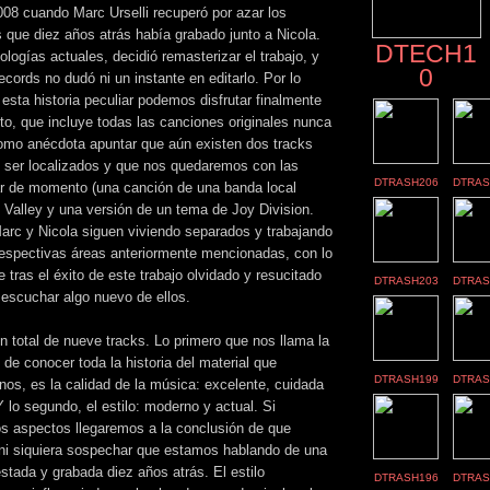
008 cuando Marc Urselli recuperó por azar los
s que diez años atrás había grabado junto a Nicola.
DTECH1
ologías actuales, decidió remasterizar el trabajo, y
0
ecords no dudó ni un instante en editarlo. Por lo
esta historia peculiar podemos disfrutar finalmente
ito, que incluye todas las canciones originales nunca
omo anécdota apuntar que aún existen dos tracks
 ser localizados y que nos quedaremos con las
DTRASH206
DTRAS
r de momento (una canción de una banda local
e Valley y una versión de un tema de Joy Division.
Marc y Nicola siguen viviendo separados y trabajando
espectivas áreas anteriormente mencionadas, con lo
e tras el éxito de este trabajo olvidado y resucitado
DTRASH203
DTRAS
escuchar algo nuevo de ellos.
n total de nueve tracks. Lo primero que nos llama la
de conocer toda la historia del material que
DTRASH199
DTRAS
os, es la calidad de la música: excelente, cuidada
 lo segundo, el estilo: moderno y actual. Si
s aspectos llegaremos a la conclusión de que
i siquiera sospechar que estamos hablando de una
stada y grabada diez años atrás. El estilo
DTRASH196
DTRAS