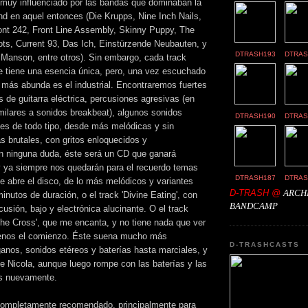
muy influenciado por las bandas que dominaban la
d en aquel entonces (Die Krupps, Nine Inch Nails,
ont 242, Front Line Assembly, Skinny Puppy, The
ts, Current 93, Das Ich, Einstürzende Neubauten, y
DTRASH193
DTRAS
Manson, entre otros). Sin embargo, cada track
 tiene una esencia única, pero, una vez escuchado
e más abunda es el industrial. Encontraremos fuertes
 de guitarra eléctrica, percusiones agresivas (en
ilares a sonidos breakbeat), algunos sonidos
DTRASH190
DTRAS
ces de todo tipo, desde más melódicas y sin
s brutales, con gritos enloquecidos y
in ninguna duda, éste será un CD que ganará
 ya siempre nos quedarán para el recuerdo temas
DTRASH187
DTRAS
e abre el disco, de lo más melódicos y variantes
D-TRASH @
ARCH
inutos de duración, o el track 'Divine Eating', con
BANDCAMP
cusión, bajo y electrónica alucinante. O el track
 the Cross', que me encanta, y no tiene nada que ver
menos el comienzo. Éste suena mucho más
D-TRASHCASTS
ganos, sonidos etéreos y baterías hasta marciales, y
de Nicola, aunque luego rompe con las baterías y las
cas nuevamente.
completamente recomendado, principalmente para