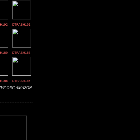
H192
DTRASH191
H189
DTRASH188
H186
DTRASH185
IVE.ORG
AMAZON