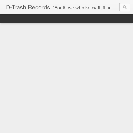
D-Trash Records
"For those who know it, it needs no introduction. Probably the best Digital Hardcore label nowadays. All releases available online (something to admire in current times), and many of them are top quality stuff. Breakcore/ Speedcore/ Digital Hardcore/ Noise/ Dark Ambient/ IDM.... this label shows everything packed under a form of irreverence and mostly, anti-commercial feeling. Worth listening and supporting, and probably one of a kind. Not for the weak-minded" -Discogs.com User Comment