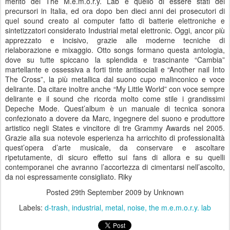
merito dei The M.e.m.o.r.y. Lab è quello di essere stati dei
precursori in Italia, ed ora dopo ben dieci anni dei prosecutori di
quel sound creato al computer fatto di batterie elettroniche e
sintetizzatori considerato Industrial metal elettronic. Oggi, ancor più
apprezzato e incisivo, grazie alle moderne tecniche di
rielaborazione e mixaggio. Otto songs formano questa antologia,
dove su tutte spiccano la splendida e trascinante “Cambia”
martellante e ossessiva a forti tinte antisociali e “Another nail Into
The Cross”, la più metallica dal suono cupo malinconico e voce
delirante. Da citare inoltre anche “My Little World” con voce sempre
delirante e il sound che ricorda molto come stile i grandissimi
Depeche Mode. Quest’album è un manuale di tecnica sonora
confezionato a dovere da Marc, ingegnere del suono e produttore
artistico negli States e vincitore di tre Grammy Awards nel 2005.
Grazie alla sua notevole esperienza ha arricchito di professionalità
quest’opera d’arte musicale, da conservare e ascoltare
ripetutamente, di sicuro effetto sui fans di allora e su quelli
contemporanei che avranno l’accortezza di cimentarsi nell’ascolto,
da noi espressamente consigliato. Riky
Posted
29th September 2009
by Unknown
Labels:
d-trash
industrial
metal
noise
the m.e.m.o.r.y. lab